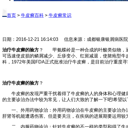
首页
>
牛皮癣百科
>
牛皮癣常识
日期：2016-12-21 16:14:03 信息来源：成都银康银屑病医
治疗牛皮癣的验方
？ 甲氨蝶岭是一种合成的叶酸类似物，通
可迅速使皮损的鳞屑减少、丘疹变小、红斑减退，使脓疱型牛皮
科，1972年美国FDA正式批准治疗牛皮癣，是目前治疗重
治疗牛皮癣的验方
？
牛皮癣的发现严重干扰着得了牛皮癣的人的身体和心理健康
的主要诊治办法中较为常见，让人们大致的了解一下吧!希望
一、外用药物诊治：外用药物诊治在牛皮癣的主要诊治办法
肝肾等机能遭遇伤害。但是要关注，在疾病的进展期要运用较
二、内服药物诊治：针对牛皮癣的不一样的类型和得了牛皮