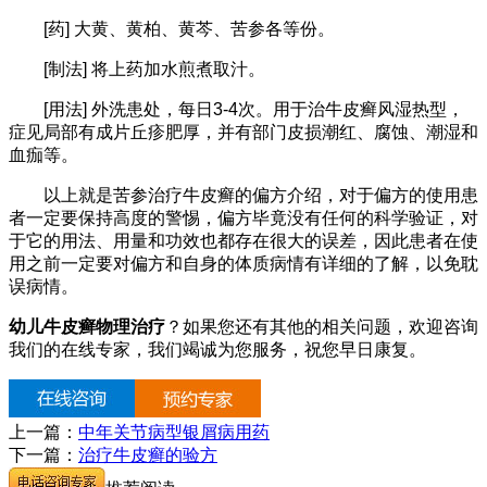
[药] 大黄、黄柏、黄芩、苦参各等份。
[制法] 将上药加水煎煮取汁。
[用法] 外洗患处，每日3-4次。用于治牛皮癣风湿热型，
症见局部有成片丘疹肥厚，并有部门皮损潮红、腐蚀、潮湿和
血痂等。
以上就是苦参治疗牛皮癣的偏方介绍，对于偏方的使用患
者一定要保持高度的警惕，偏方毕竟没有任何的科学验证，对
于它的用法、用量和功效也都存在很大的误差，因此患者在使
用之前一定要对偏方和自身的体质病情有详细的了解，以免耽
误病情。
幼儿牛皮癣物理治疗
？如果您还有其他的相关问题，欢迎咨询
我们的在线专家，我们竭诚为您服务，祝您早日康复。
上一篇：
中年关节病型银屑病用药
下一篇：
治疗牛皮癣的验方