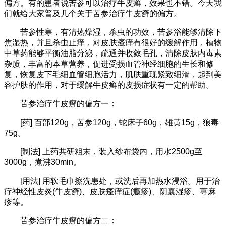
偏方。有的患者说苦参可以治疗牛皮癣，效果也不错。今天我
们就给大家普及几个关于苦参治疗牛皮癣的偏方。
苦参性寒，有清热燥湿，杀虫的功效，苦参浴能够清除下
焦湿热，并且杀虫止痒，对皮肤瘙痒有很好的缓解作用，植物
中草药能够平衡油脂分泌，疏通并收敛毛孔，清除皮肤内毒素
杂质，丰富的本草营养，促进受损血管神经细胞的生长和修
复，恢复皮下毛细血管细胞活力，肌肤重现紧致细滑，起到美
容护肤的作用，对于缓解牛皮癣的皮损症状有一定的帮助。
苦参治疗牛皮癣的偏方一：
[药] 百部120g，苦参120g，蛇床子60g，雄黄15g，狼毒
75g。
[制法] 上药共研粗末，装入纱布袋内，用水2500g至
3000g，煮沸30min。
[用法] 用软毛巾擦洗患处，或洗后再加热水浸浴。用于治
疗神经性皮炎(牛皮癣)、皮肤瘙痒症(瘾疹)、阴囊湿疹、荨麻
疹等。
苦参治疗牛皮癣的偏方二：