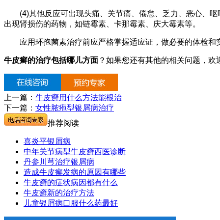
(4)其他反应可出现头痛、关节痛、倦怠、乏力、恶心、呕
出现肾损伤的药物，如链霉素、卡那霉素、庆大霉素等。
应用环孢菌素治疗前应严格掌握适应证，做必要的体检和实
牛皮癣的治疗包括哪儿方面
？如果您还有其他的相关问题，欢
上一篇：
牛皮癣用什么方法能根治
下一篇：
女性脓疱型银屑病治疗
推荐阅读
喜炎平银屑病
中年关节病型牛皮癣西医诊断
丹参川芎治疗银屑病
造成牛皮癣发病的原因有哪些
牛皮癣的症状病因都有什么
牛皮癣新的治疗方法
儿童银屑病口服什么药最好