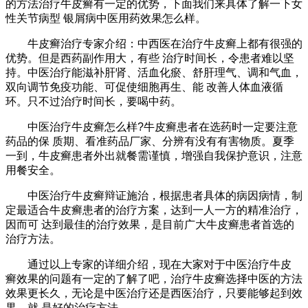
的方法治疗牛皮癣有一定的优势，下面我们来具体了解一下女
性关节病型 银屑病中医用药效果怎么样。
牛皮癣治疗专家介绍：中西医在治疗牛皮癣上都有很强的
优势。但是西药副作用大，有些 治疗时间长，令患者难以坚
持。中医治疗能滋补肝肾、活血化瘀、舒肝理气、调和气血，
双向调节免疫功能、可促使细胞再生、能 改善人体血液循
环。只不过治疗时间长，要喝中药。
中医治疗牛皮癣怎么样?牛皮癣患者在选药时一定要注意
药品的保 质期、看准药品厂家、分辨有没有有害物质。夏季
一到，牛皮癣患者外出就餐需谨慎，增强自我保护意识，注意
用餐安全。
中医治疗牛皮癣辩证施治，根据患者具体的病因病情，制
定最适合牛皮癣患者的治疗方案，达到一人一方的精准治疗，
因而可 达到最佳的治疗效果，是目前广大牛皮癣患者首选的
治疗方法。
通过以上专家的详细介绍，现在大家对于中医治疗牛皮
癣效果的问题有一定的了解了吧，治疗牛皮癣选择中医的方法
效果更长久，无论是中医治疗还是西医治疗，只要能够起到效
果，就 是好的治疗方法。