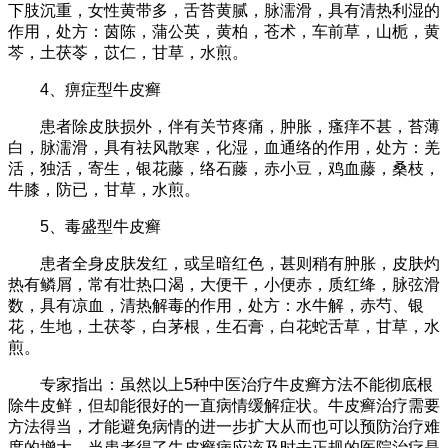
下肢沉重，女性黄带多，舌苔黄腻，脉濡滑，具有清热利湿的
作用，处方：茵陈，蒲公英，黄柏，苍术，车前草，山栀，黄
芩，土茯苓，苡仁，甘草，水煎。
4、痹症型牛皮癣
患者除皮肤损外，伴有关节疼痛，肿胀，瘙痒不甚，苔薄
白，脉濡滑，具有祛风散寒，化湿，血通络的作用，处方：羌
活，独活，寄生，银花藤，络石藤，赤小豆，鸡血藤，桑枝，
牛膝，防已，甘草，水煎。
5、毒盛型牛皮癣
患者全身皮肤发红，或呈暗红色，甚则稍有肿胀，皮肤灼
热有鳞屑，常有壮热口渴，大便干，小便赤，质红绛，脉弦滑
数，具有凉血，清热解毒的作用，处方：水牛解，赤芍、银
花，生地，土茯苓，白茅根，生石膏，白花蛇舌草，甘草，水
煎。
专家指出：虽然以上5种中医治疗牛皮癣方法不能彻底根
除牛皮鲜，但却能很好的一直病情缓解症状。牛皮癣治疗需要
方法得当，才能避免病情的进一步扩大从而也可以预防治疗难
度的增大。当患者得了牛皮癣病应该及时去正规的医院治疗是