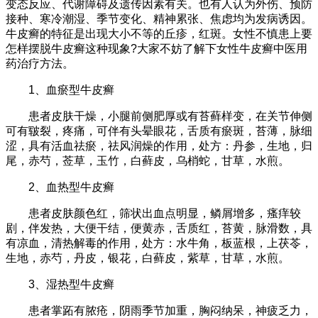
变态反应、代谢障碍及遗传因素有关。也有人认为外伤、预防
接种、寒冷潮湿、季节变化、精神累张、焦虑均为发病诱因。
牛皮癣的特征是出现大小不等的丘疹，红斑。女性不慎患上要
怎样摆脱牛皮癣这种现象?大家不妨了解下女性牛皮癣中医用
药治疗方法。
1、血瘀型牛皮癣
患者皮肤干燥，小腿前侧肥厚或有苔藓样变，在关节伸侧
可有皲裂，疼痛，可伴有头晕眼花，舌质有瘀斑，苔薄，脉细
涩，具有活血祛瘀，祛风润燥的作用，处方：丹参，生地，归
尾，赤芍，莶草，玉竹，白藓皮，乌梢蛇，甘草，水煎。
2、血热型牛皮癣
患者皮肤颜色红，筛状出血点明显，鳞屑增多，瘙痒较
剧，伴发热，大便干结，便黄赤，舌质红，苔黄，脉滑数，具
有凉血，清热解毒的作用，处方：水牛角，板蓝根，上茯苓，
生地，赤芍，丹皮，银花，白藓皮，紫草，甘草，水煎。
3、湿热型牛皮癣
患者掌跖有脓疮，阴雨季节加重，胸闷纳呆，神疲乏力，