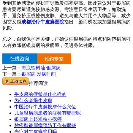
受到其他感染的侵扰而导致发病率更高。因此建议对于银屑病
患者要尽量避免接触感染源、需注意日常生活卫生，如勤洗
手、避免挤压或擦伤皮肤、避免与他人共用个人物品等，减少
因交叉感
成都治疗牛皮癣医院
指出，染而诱发或加重银屑病的
风险。
总之，自我保护是关键，正确认识银屑病的特点和防范措施可
以有效降低银屑病的发病率，促进身体健康。
上一篇：
海底铁树油 银屑病
下一篇：
银屑病 发病时间
推荐阅读
牛皮癣的症状是什么样的
为什么会得牛皮癣
中医治疗牛皮癣按摩什么穴位
儿童银屑病患者的症状有哪些呢
银屑病上起米粒小疙瘩
脓疱型银屑病预防工作有哪些
光疗对牛皮癣管用吗