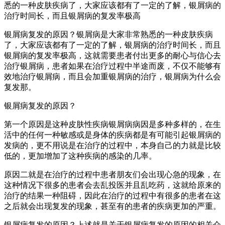
悉的一种皮肤疾病了，大家应该都有了一定的了解，银屑病的
治疗时间长，而且银屑病的复发率极高
银屑病复发的原因？银屑病是大家非常熟悉的一种皮肤疾病
了，大家应该都有了一定的了解，银屑病的治疗时间长，而且
银屑病的复发率极高，这就需要患者付出更多的耐心与信心去
治疗银屑病，患者如果在治疗过程中半途而废，不仅不能够有
效地治疗银屑病，而且会加重银屑病的治疗，银屑病为什么会
复发那。
银屑病复发的原因？
第一个原因是这种皮肤性疾病银屑病病因是多种多样的，在生
活中的任何一种敏感或是身体的疾病都是有可能引起银屑病的
发病的，更不用说是在治疗的过程中，本身自己的力就是比较
低的，更加增加了这种疾病的感染的几率。
原因二就是在治疗的过程中患者朋友们会出现心急的现象，在
这种情况下很多的患者会去乱投医并且乱吃药，这就给原来的
治疗的结果一种阻碍，因此在治疗的过程中有很多的患者在这
之后就会出现复发的现象，甚至有的患者的疾病更加的严重。
银屑病复发的原因？上述就是关于银屑病复发的原因的相关介