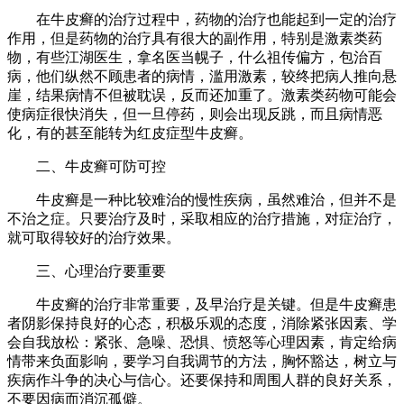
在牛皮癣的治疗过程中，药物的治疗也能起到一定的治疗
作用，但是药物的治疗具有很大的副作用，特别是激素类药
物，有些江湖医生，拿名医当幌子，什么祖传偏方，包治百
病，他们纵然不顾患者的病情，滥用激素，较终把病人推向悬
崖，结果病情不但被耽误，反而还加重了。激素类药物可能会
使病症很快消失，但一旦停药，则会出现反跳，而且病情恶
化，有的甚至能转为红皮症型牛皮癣。
二、牛皮癣可防可控
牛皮癣是一种比较难治的慢性疾病，虽然难治，但并不是
不治之症。只要治疗及时，采取相应的治疗措施，对症治疗，
就可取得较好的治疗效果。
三、心理治疗要重要
牛皮癣的治疗非常重要，及早治疗是关键。但是牛皮癣患
者阴影保持良好的心态，积极乐观的态度，消除紧张因素、学
会自我放松：紧张、急噪、恐惧、愤怒等心理因素，肯定给病
情带来负面影响，要学习自我调节的方法，胸怀豁达，树立与
疾病作斗争的决心与信心。还要保持和周围人群的良好关系，
不要因病而消沉孤僻。