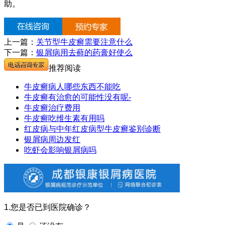
助。
上一篇：
关节型牛皮癣需要注意什么
下一篇：
银屑病用去藓的药膏好使么
推荐阅读
牛皮癣病人哪些东西不能吃
牛皮癣有治愈的可能性没有呢-
牛皮癣治疗费用
牛皮癣吃维生素有用吗
红皮病与中年红皮病型牛皮癣鉴别诊断
银屑病周边发红
吃虾会影响银屑病吗
1.您是否已到医院确诊？