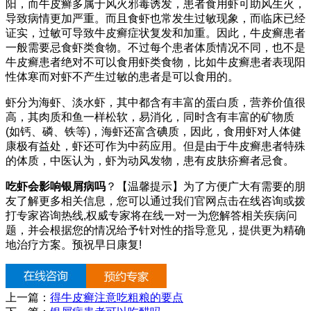
阳，而牛皮癣多属于风火邪毒诱发，患者食用虾可助风生火，
导致病情更加严重。而且食虾也常发生过敏现象，而临床已经
证实，过敏可导致牛皮癣症状复发和加重。因此，牛皮癣患者
一般需要忌食虾类食物。不过每个患者体质情况不同，也不是
牛皮癣患者绝对不可以食用虾类食物，比如牛皮癣患者表现阳
性体寒而对虾不产生过敏的患者是可以食用的。
虾分为海虾、淡水虾，其中都含有丰富的蛋白质，营养价值很
高，其肉质和鱼一样松软，易消化，同时含有丰富的矿物质
(如钙、磷、铁等)，海虾还富含碘质，因此，食用虾对人体健
康极有益处，虾还可作为中药应用。但是由于牛皮癣患者特殊
的体质，中医认为，虾为动风发物，患有皮肤疥癣者忌食。
吃虾会影响银屑病吗
？【温馨提示】为了方便广大有需要的朋
友了解更多相关信息，您可以通过我们官网点击在线咨询或拨
打专家咨询热线,权威专家将在线一对一为您解答相关疾病问
题，并会根据您的情况给予针对性的指导意见，提供更为精确
地治疗方案。预祝早日康复!
上一篇：
得牛皮癣注意吃粗粮的要点