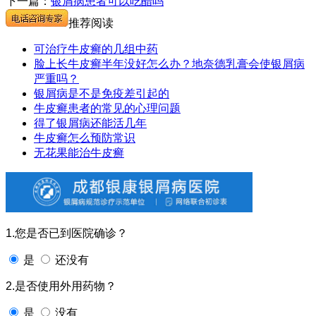
下一篇：
银屑病患者可以吃醋吗
推荐阅读
可治疗牛皮癣的几组中药
脸上长牛皮癣半年没好怎么办？地奈德乳膏会使银屑病
严重吗？
银屑病是不是免疫差引起的
牛皮癣患者的常见的心理问题
得了银屑病还能活几年
牛皮癣怎么预防常识
无花果能治牛皮癣
1.您是否已到医院确诊？
是
还没有
2.是否使用外用药物？
是
没有