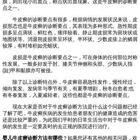
膜，则出现小出血点，称点状出血现象。这是牛皮癣的诊断要
点之一。
牛皮癣的诊断要点有很多，根据病情的发展状况来说，皮
损形态也是牛皮癣的诊断要点，其表现为多种形式。急性期皮
损多呈点滴状，鲜红色，瘙痒较着。静止期皮损常为斑块状或
地图状等。消退朔皮损常呈环状、半环状。少数皮疹上的鳞屑
较厚，有时堆积如壳蛎状。
皮损是牛皮癣的诊断要点之一，可在身体的任何部位对称
性发展。一般多好发于肘、膝关节伸侧和头部。少数病人指
(趾)甲和黏膜亦可被侵。
除了以上诊断特点外，牛皮癣容易急性发作，慢性经过，
倾向复发。发病常与季节有关，有夏季增剧，秋冬自愈者;也
有冬春复发，入夏减轻者。这些也都是牛皮癣的诊断要点。
现在大家是否对于牛皮癣诊断方法是什么这个问题都已经
了解了吧，牛皮癣疾病的发生给患者朋友们的健康造成的危害
还是比较严重的，为此我们平时的日常生活当中对于牛皮癣疾
病的发生是一定要及时的去正规的医院进行治疗。
婴儿牛皮癣诊断方法有哪些
？如果您还有其他的相关问题，欢