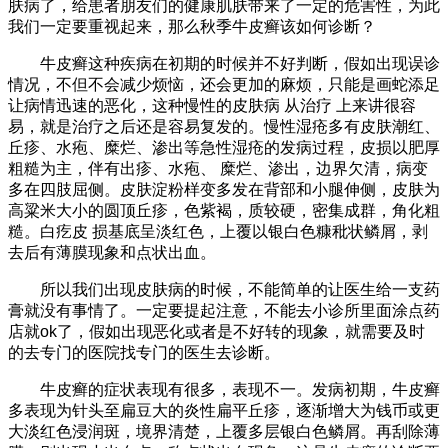
肤病了，给患者朋友们的健康肌肤带来了一定的危害性，为此
我们一定要重视起来，那么秋季牛皮癣该如何诊断？
牛皮癣这种疾病在初期的时候并不好判断，假如出现误诊
情况，不但不会减少烦恼，还会更加的麻烦，只能是画蛇添足
让病情迅速的恶化，这种慢性的皮肤病 从治疗 上来讲很容
易，就是治疗之后还是容易复发的。慢性湿疮多有皮肤潮红、
丘疹、水疱、糜烂、渗出等急性湿疮的发病过程，皮损以肥厚
粗糙为主，伴有出疹、水疱、 糜烂、渗出，边界欠清，病变
多在四肢屈侧。皮肤淀粉样变多发在背部和小腿伸侧，皮肤为
高粱米大小的圆顶丘疹，色紫褐，质较硬，密集成群，角化粗
糙。白疙皮 损基底呈淡红色，上覆以银白色糠秕状鳞屑，剥
去后有薄膜现象和点状出血。
所以我们出现皮肤病的时候，不能简单的让医生给一支药
膏就没有事情了。一定要提起注意，不能去小诊所里面涂点药
店就ok了，假如出现恶化或者是不好转的现象，就需要及时
的去专门的医院找专门的医生去诊断。
牛皮癣的症状表现有很多，表现不一。发病初期，牛皮癣
多表现为针头至扁豆大的炎性扁平丘疹，逐渐增大为钱币或更
大淡红色浸润斑，境界清楚，上覆多层银白色鳞屑。再刮除薄