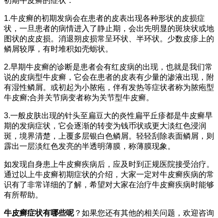
初期牛皮癣的症状：
1.牛皮癣的初期发病会在患者的皮表出现各种形状的皮损症
状，一旦患者的病情进入了静止期，会出先明显的斑块状或地
图状的皮皮损。消退朔皮损常呈环状、半环状。少数皮疹上的
鳞屑较厚，有时堆积如壳蛎状。
2.早期牛皮癣的诊断是患者会有红皮病的出现，也就是我们常
说的皮病型牛皮癣，它会在患者的皮表有少量的渗液出现，附
有湿性鳞屑。或初起为小脓疱，伴有发热等症状者称为脓疱型
牛皮癣;合并关节病变者称为关节型牛皮癣。
3.一般皮肤出现的针头至扁豆大的炎性扁平丘疹都是牛皮癣早
期的发病症状，它会逐渐的转变为钱币状或更大淡红色浸润
斑，境界清楚，上覆多层银白色鳞屑。轻轻刮除表面鳞屑，则
霹出一层淡红色发亮的半透明薄膜，称薄膜现象。
如发现自身患上牛皮癣疾病后，应及时到正规医院接受治疗。
通过以上牛皮癣初期症状的介绍，大家一定对牛皮癣疾病的常
识有了非常详细的了解，希望对大家在治疗牛皮癣疾病时能够
有所帮助。
牛皮癣症状有哪些呢
？如果您还有其他的相关问题，欢迎咨询