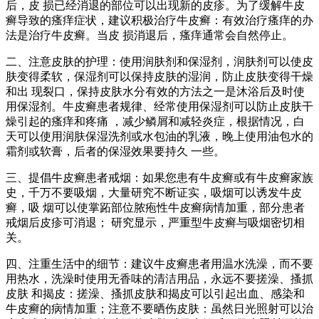
后，皮 损已经消退的部位可以出现新的皮疹。为了缓解牛皮
癣导致的瘙痒症状，建议积极治疗牛皮癣：有效治疗瘙痒的办
法是治疗牛皮癣。当皮 损消退后，瘙痒通常会自然停止。
二、注意皮肤的护理：使用润肤剂和保湿剂，润肤剂可以使皮
肤变得柔软，保湿剂可以保持皮肤的湿润，防止皮肤变得干燥
和出 现裂口，保持皮肤水分有效的方法之一是沐浴后及时使
用保湿剂。牛皮癣患者规律、经常使用保湿剂可以防止皮肤干
燥引起的瘙痒和疼痛 ，减少鳞屑和减轻炎症，根据情况，白
天可以使用润肤保湿洗剂或水包油的乳液，晚上使用油包水的
霜剂或软膏，后者的保湿效果要持久 一些。
三、提倡牛皮癣患者戒烟：如果您患有牛皮癣或有牛皮癣家族
史，千万不要吸烟，大量研究不断证实，吸烟可以诱发牛皮
癣，吸 烟可以使掌跖部位脓疱性牛皮癣病情加重，部分患者
戒烟后皮疹可消退； 研究显示，严重型牛皮癣与吸烟密切相
关。
四、注重生活中的细节：建议牛皮癣患者用温水洗澡，而不要
用热水，洗澡时使用无香味的清洁用品，永远不要搓澡、搔抓
皮肤 和揭皮：搓澡、搔抓皮肤和揭皮可以引起出血、感染和
牛皮癣的病情加重；注意不要晒伤皮肤：虽然日光照射可以治