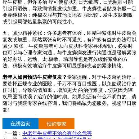
疗牛皮癣，但许多治 疗可使皮肤对日光敏感，日光照射可能
引起日晒伤，导致病情复发或加重。牛皮癣患者贴身衣服一定
要穿纯棉的：纯棉衣服与其他质地衣 服比较，发生皮肤刺激
或引起局部热量集聚的可能性小。
五、减少精神紧张：许多患者有体会，即精神紧张时牛皮癣会
复发或加重，既然紧张有时不可避免，有许多有益的办法可以
减少 紧张，牛皮癣患者可以向皮肤科专家寻求帮助，必要时
也可以与心理专家沟通，与牛皮癣病友进行沟通也是缓解紧张
的好办法，运动、太 极拳、瑜珈等也是有效缓解紧张的方
法。积极有效地治疗牛皮癣可明显缓解患者的紧张情绪。
老年人如何预防牛皮癣复发？
专家提醒，对于牛皮癣的治疗，
要选择正规专业的医院，千万不可盲目投医，以免贻误治疗的
佳时机，导致病情加重，增加更大 的治疗难度，切莫因为讳
疾忌医而耽误了治疗的佳时期。如果您还有什么不明白的，请
随时与我院专家在线咨询，我们将竭诚为您服务。祝您早日康
复!
上一篇：
中老年牛皮癣不治会有什么危害