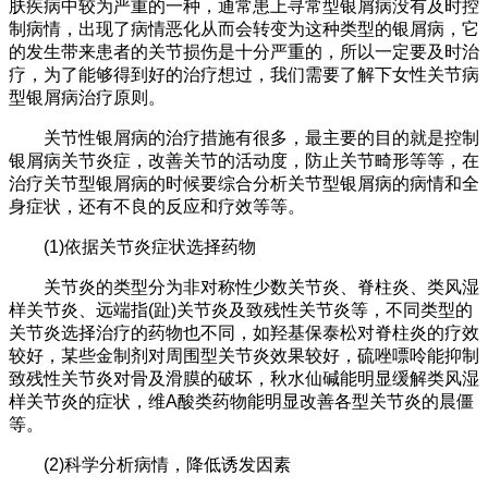
肤疾病中较为严重的一种，通常患上寻常型银屑病没有及时控
制病情，出现了病情恶化从而会转变为这种类型的银屑病，它
的发生带来患者的关节损伤是十分严重的，所以一定要及时治
疗，为了能够得到好的治疗想过，我们需要了解下女性关节病
型银屑病治疗原则。
关节性银屑病的治疗措施有很多，最主要的目的就是控制
银屑病关节炎症，改善关节的活动度，防止关节畸形等等，在
治疗关节型银屑病的时候要综合分析关节型银屑病的病情和全
身症状，还有不良的反应和疗效等等。
(1)依据关节炎症状选择药物
关节炎的类型分为非对称性少数关节炎、脊柱炎、类风湿
样关节炎、远端指(趾)关节炎及致残性关节炎等，不同类型的
关节炎选择治疗的药物也不同，如羟基保泰松对脊柱炎的疗效
较好，某些金制剂对周围型关节炎效果较好，硫唑嘌呤能抑制
致残性关节炎对骨及滑膜的破坏，秋水仙碱能明显缓解类风湿
样关节炎的症状，维A酸类药物能明显改善各型关节炎的晨僵
等。
(2)科学分析病情，降低诱发因素