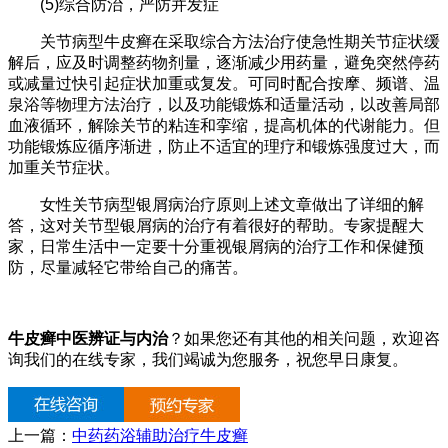
(5)综合防治，严防并发症
关节病型牛皮癣在采取综合方法治疗使急性期关节症状缓
解后，应及时调整药物剂量，逐渐减少用药量，避免突然停药
或减量过快引起症状加重或复发。可同时配合按摩、频谱、温
泉浴等物理方法治疗，以及功能锻炼和适量活动，以改善局部
血液循环，解除关节的粘连和挛缩，提高机体的代谢能力。但
功能锻炼应循序渐进，防止不适宜的理疗和锻炼强度过大，而
加重关节症状。
女性关节病型银屑病治疗原则上述文章做出了详细的解
答，这对关节型银屑病的治疗有着很好的帮助。专家提醒大
家，日常生活中一定要十分重视银屑病的治疗工作和保健预
防，尽量减轻它带给自己的痛苦。
牛皮癣中医辨证与内治
？如果您还有其他的相关问题，欢迎咨
询我们的在线专家，我们竭诚为您服务，祝您早日康复。
上一篇：
中药药浴辅助治疗牛皮癣