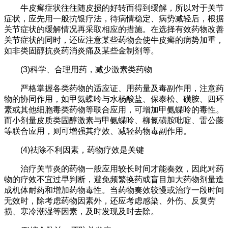
牛皮癣症状往往随皮损的好转而得到缓解，所以对于关节
症状，应先用一般抗银疗法，待病情稳定、病势减轻后，根据
关节症状的缓解情况再采取相应的措施。在选择有效药物改善
关节症状的同时，还应注意某些药物会使牛皮癣的病势加重，
如非类固醇抗炎药消炎痛及某些金制剂等。
(3)科学、合理用药，减少激素类药物
严格掌握各类药物的适应证、用药量及毒副作用，注意药
物的协同作用，如甲氨蝶呤与水杨酸盐、保泰松、磺胺、四环
素或其他细胞毒类药物等联合应用，可增加甲氨蝶呤的毒性。
而小剂量皮质类固醇激素与甲氨蝶呤、柳氮磺胺吡啶、雷公藤
等联合应用，则可增强其疗效、减轻药物毒副作用。
(4)祛除不利因素，药物疗效是关键
治疗关节炎的药物一般应用较长时间才能奏效，因此对药
物的疗效不宜过早判断，避免频繁换药或盲目加大药物剂量造
成机体耐药和增加药物毒性。当药物奏效较慢或治疗一段时间
无效时，除考虑药物因素外，还应考虑感染、外伤、反复劳
损、寒冷潮湿等因素，及时发现及时去除。