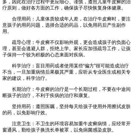
多，因此在治疗过程中更应细心、谨慎，遵照儿童牛皮癣的治
疗原则，做好各方面的工作，确保孩子尽快恢复身体健康。
合理用药：儿童体质较成年人差，在治疗牛皮癣时，要注
意孩子的用药问题，选择合适的药品，以免用药后产生副作
用。
疏导心理：牛皮癣不仅影响外观，更会造成孩子的负面心
理，甚至会逃避人群，拒绝上学。家长应加强疏导工作，让孩
子保持一个较为积极的心态来面对疾病。
科学治疗：盲目用药或者使用某些“偏方”很可能造成治疗
不当，一旦加重病情后果极其严重，应听从专业医生或相关专
家的建议，科学治疗。
长期治疗：牛皮癣的治疗是一个长期过程，不要在中途间
断孩子的治疗，不利于疾病的治疗和康复。
坚持用药：遵照医嘱，坚持每天给孩子使用外用擦拭皮肤
的药，以免影响疗效。
注意卫生：不卫生的环境容易加重牛皮癣病情，应经常开
窗通风，勤给孩子换洗长单被罩，以免病菌感染皮肤。