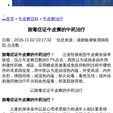
首页
>
牛皮癣百科
>
牛皮癣治疗
脓毒症证牛皮癣的中药治疗
日期：2016-11-02 10:17:32 信息来源：成都银康银屑病医
院 点击数：
脓毒症证牛皮癣的中药治疗
？ 泛发性脓疱型牛皮癣发病率
较低，仅占牛皮癣总数的0.7%左右，西医认为该病多由外用
刺激性药物、感染、应用糖皮质激素或免疫抑制剂过程中骤然
停药等原因促发，而中医认为是由湿热内蕴，外受风湿，内外
合邪，痹阻经络；或湿热内蕴，郁久化毒，毒热互结；或外涂
刺激药物治疗不当则血热蕴毒，郁蒸肌肤而致。
脓毒症证牛皮癣的中药治疗
？
儿童的身体条件以及心理承受能力和成年人相比要差很