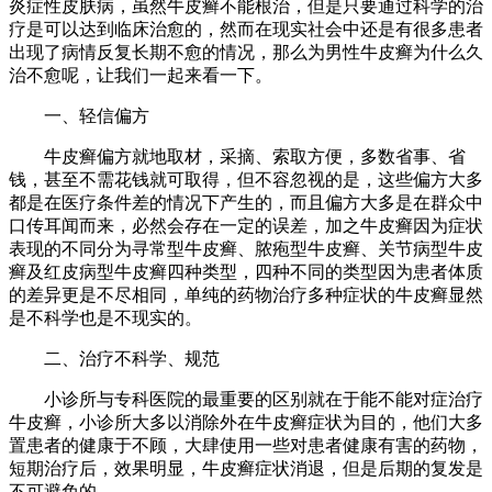
炎症性皮肤病，虽然牛皮癣不能根治，但是只要通过科学的治
疗是可以达到临床治愈的，然而在现实社会中还是有很多患者
出现了病情反复长期不愈的情况，那么为男性牛皮癣为什么久
治不愈呢，让我们一起来看一下。
一、轻信偏方
牛皮癣偏方就地取材，采摘、索取方便，多数省事、省
钱，甚至不需花钱就可取得，但不容忽视的是，这些偏方大多
都是在医疗条件差的情况下产生的，而且偏方大多是在群众中
口传耳闻而来，必然会存在一定的误差，加之牛皮癣因为症状
表现的不同分为寻常型牛皮癣、脓疱型牛皮癣、关节病型牛皮
癣及红皮病型牛皮癣四种类型，四种不同的类型因为患者体质
的差异更是不尽相同，单纯的药物治疗多种症状的牛皮癣显然
是不科学也是不现实的。
二、治疗不科学、规范
小诊所与专科医院的最重要的区别就在于能不能对症治疗
牛皮癣，小诊所大多以消除外在牛皮癣症状为目的，他们大多
置患者的健康于不顾，大肆使用一些对患者健康有害的药物，
短期治疗后，效果明显，牛皮癣症状消退，但是后期的复发是
不可避免的。