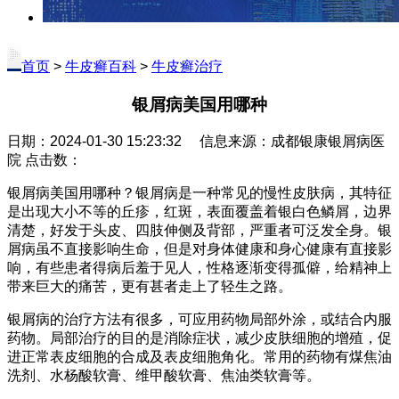
首页
>
牛皮癣百科
>
牛皮癣治疗
银屑病美国用哪种
日期：2024-01-30 15:23:32 信息来源：成都银康银屑病医
院 点击数：
银屑病美国用哪种？银屑病是一种常见的慢性皮肤病，其特征
是出现大小不等的丘疹，红斑，表面覆盖着银白色鳞屑，边界
清楚，好发于头皮、四肢伸侧及背部，严重者可泛发全身。银
屑病虽不直接影响生命，但是对身体健康和身心健康有直接影
响，有些患者得病后羞于见人，性格逐渐变得孤僻，给精神上
带来巨大的痛苦，更有甚者走上了轻生之路。
银屑病的治疗方法有很多，可应用药物局部外涂，或结合内服
药物。局部治疗的目的是消除症状，减少皮肤细胞的增殖，促
进正常表皮细胞的合成及表皮细胞角化。常用的药物有煤焦油
洗剂、水杨酸软膏、维甲酸软膏、焦油类软膏等。