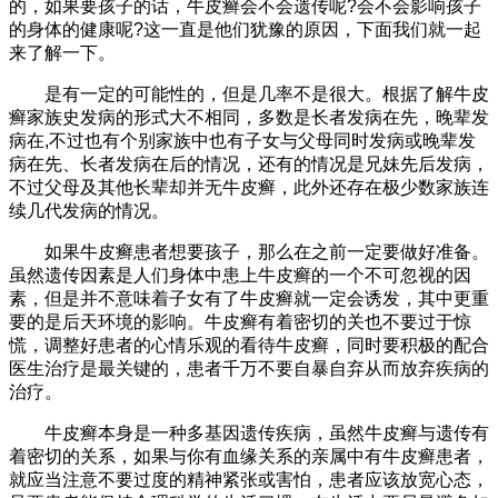
的，如果要孩子的话，牛皮癣会不会遗传呢?会不会影响孩子
的身体的健康呢?这一直是他们犹豫的原因，下面我们就一起
来了解一下。
是有一定的可能性的，但是几率不是很大。根据了解牛皮
癣家族史发病的形式大不相同，多数是长者发病在先，晚辈发
病在,不过也有个别家族中也有子女与父母同时发病或晚辈发
病在先、长者发病在后的情况，还有的情况是兄妹先后发病，
不过父母及其他长辈却并无牛皮癣，此外还存在极少数家族连
续几代发病的情况。
如果牛皮癣患者想要孩子，那么在之前一定要做好准备。
虽然遗传因素是人们身体中患上牛皮癣的一个不可忽视的因
素，但是并不意味着子女有了牛皮癣就一定会诱发，其中更重
要的是后天环境的影响。牛皮癣有着密切的关也不要过于惊
慌，调整好患者的心情乐观的看待牛皮癣，同时要积极的配合
医生治疗是最关键的，患者千万不要自暴自弃从而放弃疾病的
治疗。
牛皮癣本身是一种多基因遗传疾病，虽然牛皮癣与遗传有
着密切的关系，如果与你有血缘关系的亲属中有牛皮癣患者，
就应当注意不要过度的精神紧张或害怕，患者应该放宽心态，