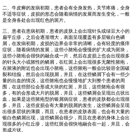
二、牛皮癣的发病初期，患者会有全身发热，关节疼痛，全身
不适等症状，皮损的形态会随着病情的发展而发生变化，一般
是全身各处会出现红色的斑片。
三、患者在患病初期，患者的皮肤上会出现针头或绿豆大小的
扁平丘疹，之后会逐渐增大，表面呈现覆盖有多层银白色磷
屑，在发病初期，皮损的边界会非常的清晰，会有轻度的瘙痒
症状，随着病情的发展，这些小脓疱会慢慢的扩大成为斑块，
这些小脓疱会很快的融合成一片，然后在皮损上也会出现很多
的针头大小或脓性的鳞屑，在红斑上会出现很多无菌性脓疱，
在脓液的附近也会出现小脓疱，这些脓疱一般会比较容全国破
裂和结痂，然后会出现脱屑，并且，在这些鳞屑下会有一些少
量的出血的情况，这些脓疱也会慢慢地扩大到整个患者的周
围，在这些部位会形成大块的红斑，并且，这些脓疱会有很
多，有的会形成大片的脱屑，并且，这些鳞屑会呈现出点状出
血，如果是这些脓疱型的银屑病症状，患者的皮肤都会出现很
多，并且，这些皮损会有大量的脱屑的发生，这些鳞屑会呈现
出很多层状的薄膜，而且，在患者的皮肤表面，也会有大量的
银白色鳞屑出现，这些鳞屑会很少，而且在患者的身体上会出
现很多的小红丘疹，这些红斑会很快地融合在一起，并且，会
形成片状。