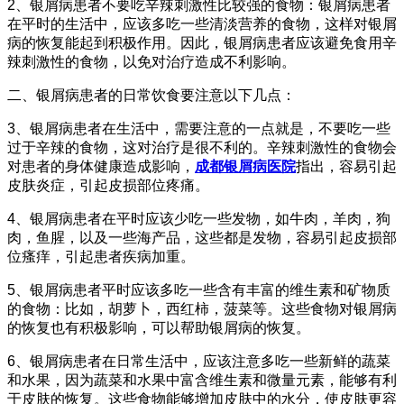
2、银屑病患者不要吃辛辣刺激性比较强的食物：银屑病患者
在平时的生活中，应该多吃一些清淡营养的食物，这样对银屑
病的恢复能起到积极作用。因此，银屑病患者应该避免食用辛
辣刺激性的食物，以免对治疗造成不利影响。
二、银屑病患者的日常饮食要注意以下几点：
3、银屑病患者在生活中，需要注意的一点就是，不要吃一些
过于辛辣的食物，这对治疗是很不利的。辛辣刺激性的食物会
对患者的身体健康造成影响，
成都银屑病医院
指出，容易引起
皮肤炎症，引起皮损部位疼痛。
4、银屑病患者在平时应该少吃一些发物，如牛肉，羊肉，狗
肉，鱼腥，以及一些海产品，这些都是发物，容易引起皮损部
位瘙痒，引起患者疾病加重。
5、银屑病患者平时应该多吃一些含有丰富的维生素和矿物质
的食物：比如，胡萝卜，西红柿，菠菜等。这些食物对银屑病
的恢复也有积极影响，可以帮助银屑病的恢复。
6、银屑病患者在日常生活中，应该注意多吃一些新鲜的蔬菜
和水果，因为蔬菜和水果中富含维生素和微量元素，能够有利
于皮肤的恢复。这些食物能够增加皮肤中的水分，使皮肤更容