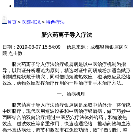
首页
>
医院概况
>
特色疗法
脐穴药离子导入疗法
日期：2019-03-07 15:54:09 信息来源：成都银康银屑病医
院 点击数：
脐穴药离子导入疗法治疗银屑病是以中医治疗机制为指
导，以辩证分析理论为原则，精选对证中药研成粉加适当赋形
剂制成糊状敷于脐穴，同时借助短波热效应，磁场效应及经络
效应，药物效应发挥治疗作用的一种治疗非手术治疗方法。
一、治病机理
脐穴药离子导入疗法治疗银屑病是采取中药外治，将传统
中医脐疗，现代医用短波设备和中药治疗银屑病，做了巧妙中
西医结合的双向治疗;通过中医脐穴疗法体外给药，和短波热
效应、磁波效应等多重作用，快速疏通经络，推动药物与血液
循环直达病灶，调节和激发潜在免疫功能，致“平衡阴阳，整