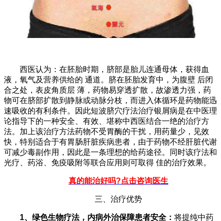
西医认为：在胚胎时期，脐部是胎儿连通母体，获得血
液，氧气及营养供给的 通道。脐在胚胎发育中，为腹壁 后闭
合之处，表皮角质层 薄，药物易穿透扩散，故渗透力强，药
物可在脐部扩散到静脉或动脉分枝，而进入体循环是药物能迅
速吸收的有利条件。因此短波脐穴疗法治疗银屑病是在中医理
论指导下的一种安全、有效、堪称中西医结合一绝的治疗方
法。加上该治疗方法药物不受胃酶的干扰，用药量少，见效
快，特别适合于有胃肠肝脏疾病患者，由于药物不经肝脏代谢
可减少毒副作用，因此是一条理想的给药途径。同时该疗法和
光疗、药浴、免疫吸附等联合应用则可取得 佳的治疗效果。
真的能治好吗?点击咨询医生
三、治疗优势
1、绿色生物疗法，内病外治保障患者安全：
将提纯中药