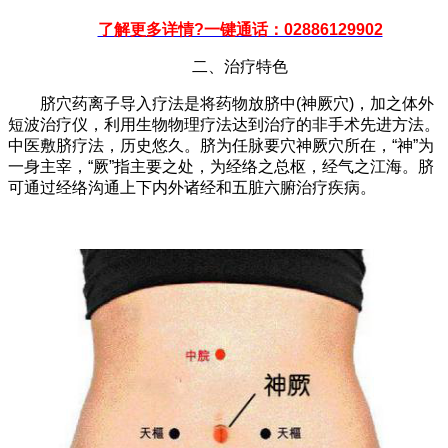
了解更多详情?一键通话：02886129902
二、治疗特色
脐穴药离子导入疗法是将药物放脐中(神厥穴)，加之体外
短波治疗仪，利用生物物理疗法达到治疗的非手术先进方法。
中医敷脐疗法，历史悠久。脐为任脉要穴神厥穴所在，“神”为
一身主宰，“厥”指主要之处，为经络之总枢，经气之江海。脐
可通过经络沟通上下内外诸经和五脏六腑治疗疾病。