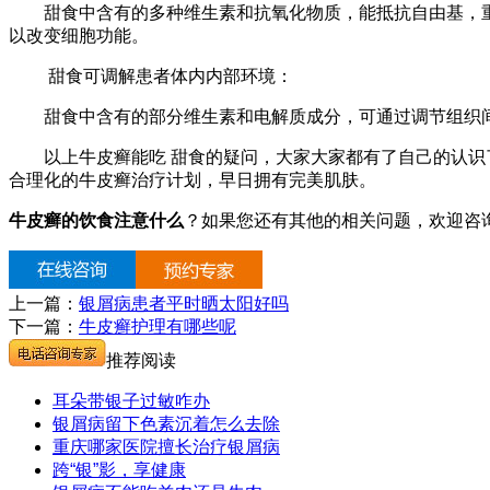
甜食中含有的多种维生素和抗氧化物质，能抵抗自由基，重建
以改变细胞功能。
甜食可调解患者体内内部环境：
甜食中含有的部分维生素和电解质成分，可通过调节组织间某
以上牛皮癣能吃 甜食的疑问，大家大家都有了自己的认识了
合理化的牛皮癣治疗计划，早日拥有完美肌肤。
牛皮癣的饮食注意什么
？如果您还有其他的相关问题，欢迎咨
上一篇：
银屑病患者平时晒太阳好吗
下一篇：
牛皮癣护理有哪些呢
推荐阅读
耳朵带银子过敏咋办
银屑病留下色素沉着怎么去除
重庆哪家医院擅长治疗银屑病
跨“银”影，享健康