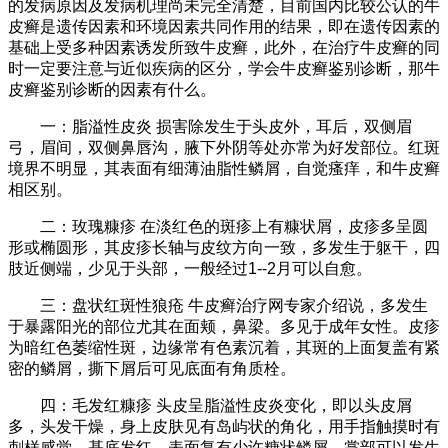
的发病原因及发病机理尚未完全清楚，目前国内比较公认的牛
皮癣是遗传因素和环境因素共同作用的结果，即在遗传因素的
基础上受多种因素诱发所致牛皮癣，此外，在治疗牛皮癣的同
时一定要注意与近似疾病的区分，学会牛皮癣鉴别诊断，那牛
皮癣鉴别诊断的因素有什么。
一：脂溢性皮炎 损害除发生于头皮外，耳后，双侧眉
弓，眉间，双侧鼻唇沟，腋下外阴等处亦常为好发部位。红斑
境界不明显，其表面有细薄油脂性鳞屑，自觉瘙痒，和牛皮癣
相区别。
二：玫瑰糠疹 在淡红色的斑疹上有糠状屑，皮疹多呈圆
形或椭圆形，其皮疹长轴与皮纹方向一致，多发生于躯干，四
肢近侧端，少见于头部，一般经过1--2月可以自愈。
三：盘状红斑性狼疮 牛皮癣治疗网专家介绍说，多发生
于暴露阳光的部位尤其在面颊，鼻梁。多见于成年女性。皮疹
为暗红色萎缩性斑，边缘常有色素沉着，其斑的上面复盖有紧
密的鳞屑，撕下屑后可见底面有角质栓。
四：毛发红糠疹 头皮呈脂溢性皮炎变化，即以头皮屑
多，头发干燥，身上皮肤见有岛屿状的角化，用手指触摸时有
刺样感觉，基底发红，表面复有少许糖状鳞屑，掌部可以发生