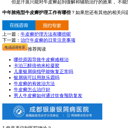
但是汗蒸只能对牛皮癣起到缓解和辅助治疗的效果， 不能
中年脓疱型牛皮癣护理工作有哪些
？如果您还有其他的相关问
上一篇：
牛皮癣护理方法有哪些呢
下一篇：
治疗牛皮癣的日常注意事项
推荐阅读
哪些原因导致牛皮癣难根治
卡泊三醇倍他米松凝胶
儿童银屑病指甲能恢复正常吗
银屑病可以用肤乐霜吗
牛皮癣的有效治方法
牛皮癣怎么治疗好
男人牛皮癣如何通过饮食预防复发