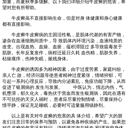
加重，而夏秋季多缓解。以下我们详细介绍牛皮癣的危害，希
望对您有所帮助。
牛皮癣虽不直接影响生命，但是对身 体健康和身心健康
都有直接影响。
牛皮癣牛皮癣病的主因活性氧，是肌体代谢的有害产物，
渗杂在血液细胞间质中，导 致肌体内环境污染，血液纯质的
改变。出现血热、血燥、血瘀，蕴积滞阻过 多导致瘟毒发于
肌肤。长年反复发作，病程迁延日久耗 血伤精，肌肤失养，
枯燥瘙痒，伤神失眠，摧残身体。
牛皮癣的诱因多为精神因素，由于过度劳累，家庭纠纷，
亲人亡 故，经济问题等使患者精神过度紧张，情绪抑郁，可
引起一系列心理反应，导致内分泌紊乱，免疫功能下降，从而
促进了银屑病的 发生与发展。 中医认为，情志内伤，气
机壅滞，郁久化火，毒热伏于营血而发生银屑病，因此在遇有
不可抗拒的天灾人祸时， 患者应尽量控制情绪，尽量保持心
情平静，保证充足睡眠，必要时可适量服用镇静剂。
以上是有关对牛皮癣的危害的具 体介绍，希望广大的朋
友们注意日常的保养与预防，以避免各种疾病的产生。如果您
对牛皮癣的危害还有疑问，详情请咨询在线专 家!谨祝您身体