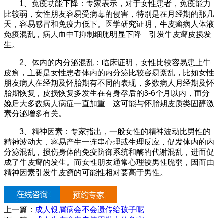
1、免疫功能下降：专家表示，对于女性患者，免疫能力
比较弱，女性朋友容易受病毒的侵害，特别是在月经期的那几
天，容易感冒和免疫力低下。医学研究证明，牛皮癣病人体液
免疫混乱，病人血中T抑制细胞明显下降，引发牛皮癣皮损发
生。
2、体内的内分泌混乱：临床证明，女性比较容易患上牛
皮癣，主要是女性患者体内的内分泌比较容易紊乱，比如女性
朋友病人在经期及怀胎期有不同的表现，多数病人月经期及怀
胎期恢复，皮损恢复多发生在有身孕后的3-6个月以内，而分
娩后大多数病人病症一直加重，这可能与怀胎期皮质类固醇激
素分泌增多有关。
3、精神因素：专家指出，一般女性的精神波动比男性的
精神波动大，容易产生一连串心理或生理反应，促发体内的内
分泌混乱，损伤身体的免疫防御系统和酶的代谢混乱，进而促
成了牛皮癣的发生。而女性朋友通常心理较男性脆弱，因而由
精神因素引发牛皮癣的可能性相对要高于男性。
上一篇：
成人银屑病会不会遗传给孩子呢