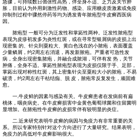
急骤，可持续数日弛张性高热，伴全身不适、乏力及关节肿
胀，目前认为外用刺激性药物、感染、应用糖皮质激素或免疫
抑制剂过程中骤然停药等均为诱发青年脓疱型牛皮癣西医病
因。
脓疱型 一般可分为泛发性和掌跖性两种。泛发性脓疱型
表现为皮疹初发多为炎性红斑，或在寻常型银屑病的皮损上出
现密集 的、针尖到粟粒大、黄白色浅在的小脓疱，表面覆盖
少量鳞屑，约2周左右消退，再发新脓疱。严重者可急性发
病，全身出现密集脓疱，并融合成脓湖，可伴有发 热，关节
肿痛，全身不适。掌跖性脓疱型表现为皮损仅限于手、足部，
掌跖出现对称性红斑，其上密集针尖至粟粒大小的脓疱，不易
破溃，约2周左右干枯结痂、脱 皮，脓疱常反复发生，顽固难
愈。
一.牛皮鲜的因素与感染有关。牛皮癣患者在发病前有扁
桃体，咽炎病史。在牛皮癣损害中金黄色葡萄球菌和住留菌明
显增加。在脓疱性牛皮癣的皮损常伴有较明显的炎症。
二.近来研究表明牛皮癣的病因与免疫力有非常重要的关
系。所以专家特别针对这个方向进行了大量研究。结果表明，
免疫力的高低对牛皮癣影响很大。